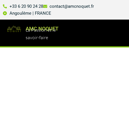
+33 6 20 90 24 28
contact@amcnoquet.fr
Angoulême | FRANCE
AMC NOQUET
La Passion et le
savoir-faire