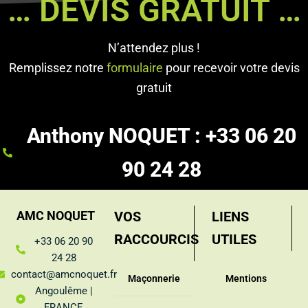
… DEVIS GRATUIT …
N’attendez plus !
Remplissez notre
formulaire
pour recevoir votre devis
gratuit
Anthony NOQUET : +33 06 20
90 24 28
AMC NOQUET
VOS
LIENS
RACCOURCIS
UTILES
+33 06 20 90
24 28
contact@amcnoquet.fr
Maçonnerie
Mentions
Angoulême |
FRANCE