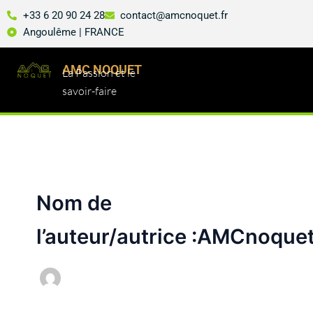
Aller
+33 6 20 90 24 28
contact@amcnoquet.fr
au
Angoulême | FRANCE
contenu
AMC NOQUET
La Passion et le
savoir-faire
Nom de
l’auteur/autrice :AMCnoque