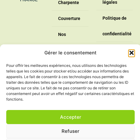
légales
Charpente
Politique de
Couverture
confidentialité
Nos
CGV
réalisations
Gérer le consentement
Politique de
Pour offrir les meilleures expériences, nous utilisons des technologies
Zinguerie
telles que les cookies pour stocker et/ou accéder aux informations des
appareils. Le fait de consentir à ces technologies nous permettra de
cookies
traiter des données telles que le comportement de navigation ou les ID
uniques sur ce site. Le fait de ne pas consentir ou de retirer son
consentement peut avoir un effet négatif sur certaines caractéristiques et
(UE)
fonctions.
Contact
Accepter
F
a
Refuser
c